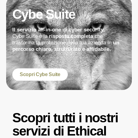
Cybe Suite
Il servizio all-in-one di cyber security.
Cybe Suite è la
risposta completa
che
trasforma la protezione della tua azienda in
un
percorso chiaro, strutturato e affidabile.
Scopri Cybe Suite
Scopri tutti i nostri
servizi di Ethical