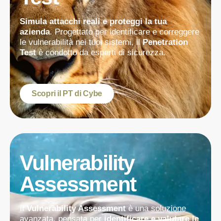
Simula attacchi reali e proteggi la tua
azienda
. Progettato per identificare e correggere
le vulnerabilità nei tuoi sistemi, il
Penetration
Test
è condotto da esperti di sicurezza.
Scopri il PT di Cybe
Vulnerability
Assessment
Il
Vulnerability Assessment
è una soluzione
avanzata, pensata per
identificare e valutare le