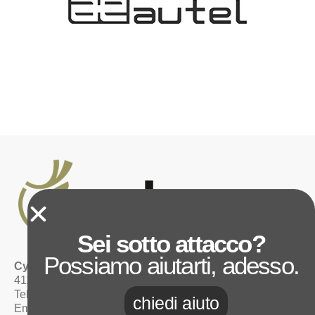
Sei sotto attacco?
Possiamo aiutarti, adesso.
Cybe –
Via Dè Sudenti, 44
41126 Modena MO
Telefono: 059 8678804
chiedi aiuto
Email:
info@cybe.zone