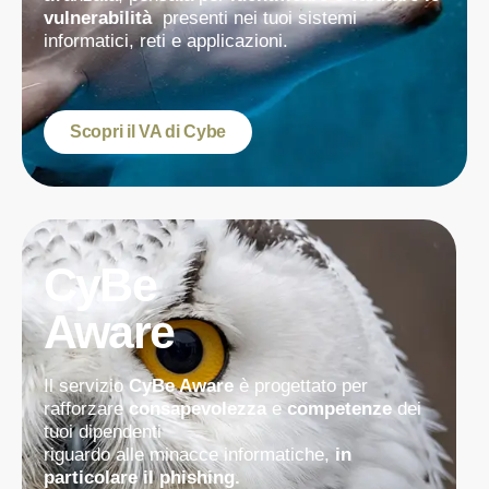
vulnerabilità
presenti nei tuoi sistemi
informatici, reti e applicazioni.
Scopri il VA di Cybe
CyBe
Aware
Il servizio
CyBe Aware
è progettato per
rafforzare
consapevolezza
e
competenze
dei
tuoi dipendenti
riguardo alle minacce informatiche,
in
particolare il phishing.