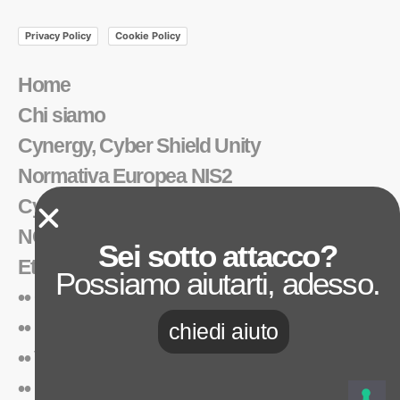
Privacy Policy
Cookie Policy
Home
Chi siamo
Cynergy, Cyber Shield Unity
Normativa Europea NIS2
Cyber Threat Intelligence
NOX
Sei sotto attacco?
Ethical Hacking
Possiamo aiutarti, adesso.
•• Cybe Suite
•• Foresight™
chiedi aiuto
•• Vulnerability Assessment
•• Penetration Test