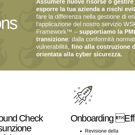
Assumere nuove risorse o gestire 
esporre la tua azienda a rischi evit
fare la differenza nella gestione di e
ons
l’applicazione del nostro servizio W
Framework™ –
supportiamo la PMI
transizione
: dalla conformità normati
vulnerabilità,
fino alla costruzione 
orientata alla cyber sicurezza.
ound Check
Onboarding Eff
sunzione
Revisione della