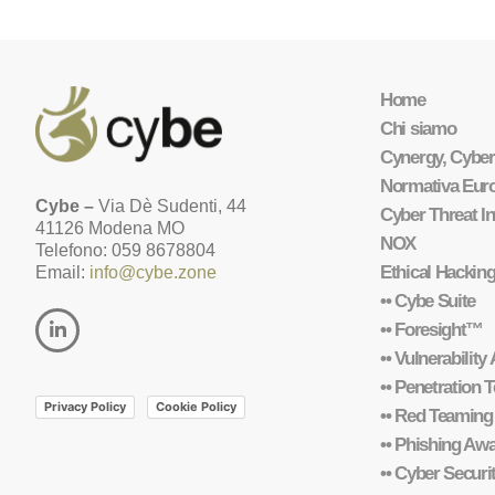
Home
Chi siamo
Cynergy, Cyber
Normativa Eur
Cybe –
Via Dè Sudenti, 44
Cyber Threat In
41126 Modena MO
NOX
Telefono: 059 8678804
Ethical Hackin
Email:
info@cybe.zone
•• Cybe Suite
•• Foresight™
•• Vulnerabilit
•• Penetration T
Privacy Policy
Cookie Policy
•• Red Teaming
•• Phishing Aw
•• Cyber Secur