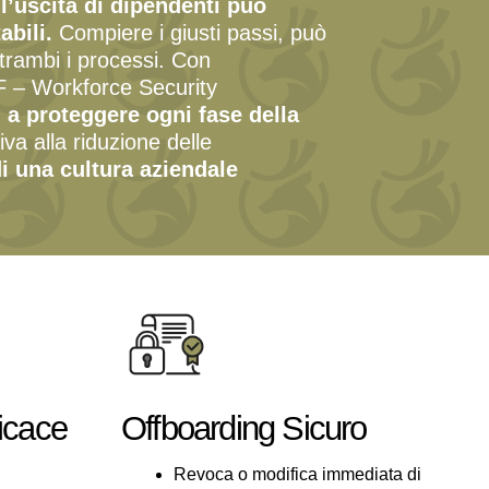
l’uscita di dipendenti può
abili.
Compiere i giusti passi, può
ntrambi i processi. Con
SF – Workforce Security
 a proteggere ogni fase della
va alla riduzione delle
di una cultura aziendale
icace
Offboarding Sicuro
Revoca o modifica immediata di