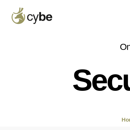
On
Secu
Ho