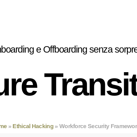
boarding e Offboarding senza sorpr
re Transi
me
»
Ethical Hacking
»
Workforce Security Framewo