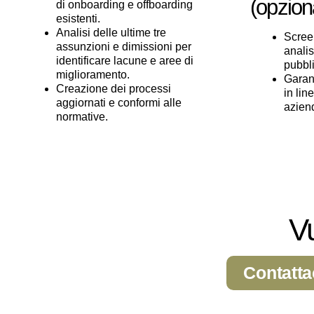
(opzion
di onboarding e offboarding
esistenti.
Analisi delle ultime tre
Scree
assunzioni e dimissioni per
anali
identificare lacune e aree di
pubbli
miglioramento.
Garan
Creazione dei processi
in lin
aggiornati e conformi alle
aziend
normative.
Vu
Contatta