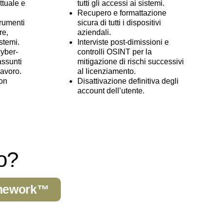
tuale e
tutti gli accessi ai sistemi.
Recupero e formattazione
trumenti
sicura di tutti i dispositivi
re,
aziendali.
stemi.
Interviste post-dimissioni e
cyber-
controlli OSINT per la
assunti
mitigazione di rischi successivi
lavoro.
al licenziamento.
con
Disattivazione definitiva degli
account dell’utente.
io?
ramework™