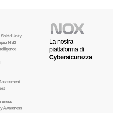
 Shield Unity
La nostra
opea NIS2
piattaforma di
telligence
Cybersicurezza
g
y Assessment
est
areness
ity Awareness