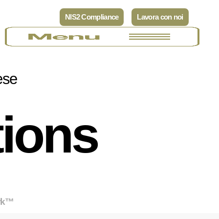
NIS2 Compliance
Lavora con noi
ese
tions
rk™