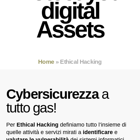
digital
Assets
Home
»
Ethical Hacking
Cybersicurezza
a
tutto gas!
Per
Ethical Hacking
definiamo tutto l’insieme di
quelle attività e servizi mirati a
identificare
e
valutare le vulnerabilità
dei sistemi informatici,