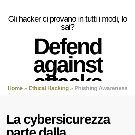
Gli hacker ci provano in tutti i modi, lo
sai?
Defend
against
attacks
Home
»
Ethical Hacking
»
Phishing Awareness
La cybersicurezza
parte dalla