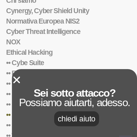
Chi siamo
Cynergy, Cyber Shield Unity
Normativa Europea NIS2
Cyber Threat Intelligence
NOX
Ethical Hacking
•• Cybe Suite
•• Foresight™
•• Vulnerability Assessment
Sei sotto attacco?
•• Penetration Test
Possiamo aiutarti, adesso.
•• Red Teaming
•• Phishing Awareness
chiedi aiuto
•• Cyber Security Awareness
•• Workforce Security Framework™