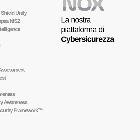
 Shield Unity
La nostra
opea NIS2
piattaforma di
telligence
Cybersicurezza
g
y Assessment
est
areness
ity Awareness
Security Framework™