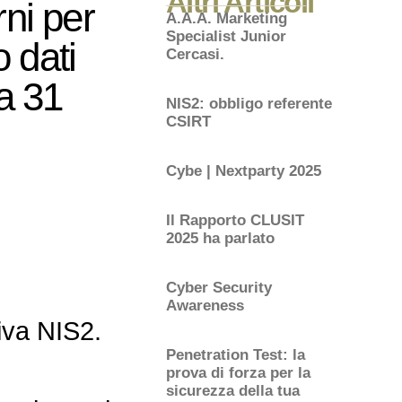
Altri Articoli
rni per
A.A.A. Marketing
Specialist Junior
 dati
Cercasi.
a 31
NIS2: obbligo referente
CSIRT
Cybe | Nextparty 2025
Il Rapporto CLUSIT
2025 ha parlato
Cyber Security
Awareness
tiva NIS2.
Penetration Test: la
prova di forza per la
sicurezza della tua