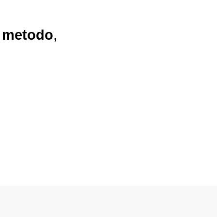
n
metodo
,