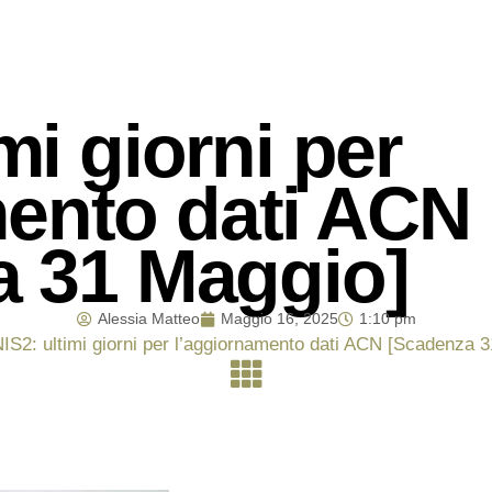
mi giorni per
mento dati ACN
a 31 Maggio]
Alessia Matteo
Maggio 16, 2025
1:10 pm
IS2: ultimi giorni per l’aggiornamento dati ACN [Scadenza 