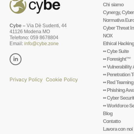
Chi siamo
Cynergy, Cyber
Normativa Eur
Cybe –
Via Dè Sudenti, 44
Cyber Threat In
41126 Modena MO
NOX
Telefono: 059 8678804
Ethical Hackin
Email:
info@cybe.zone
•• Cybe Suite
•• Foresight™
•• Vulnerabilit
•• Penetration T
Privacy Policy
Cookie Policy
•• Red Teaming
•• Phishing Aw
•• Cyber Secur
•• Workforce 
Blog
Contatto
Lavora con noi