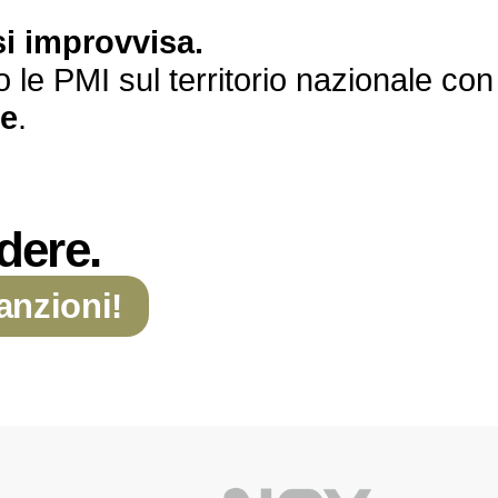
si improvvisa.
 le PMI sul territorio nazionale co
le
.
dere.
anzioni!