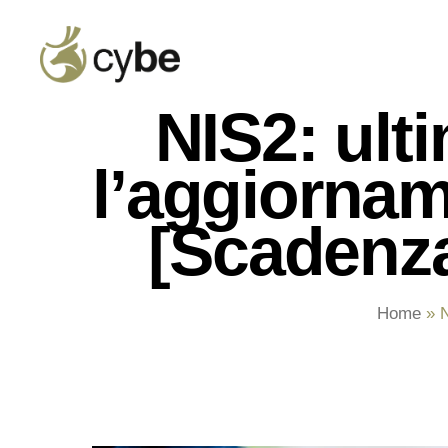
NIS2: ulti
l’aggiorna
[Scadenz
Home
»
N