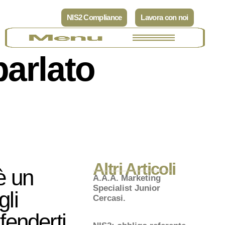
NIS2 Compliance
Lavora con noi
parlato
Altri Articoli
è un
A.A.A. Marketing
Specialist Junior
gli
Cercasi.
fenderti