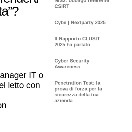
NIS2: obbligo referente
CSIRT
ta”?
Cybe | Nextparty 2025
Il Rapporto CLUSIT
2025 ha parlato
Cyber Security
Awareness
manager IT o
Penetration Test: la
el letto con
prova di forza per la
sicurezza della tua
azienda.
on