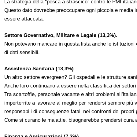
La strategia della “pesca a strascico” contro le PMI italiane
Questo dato dovrebbe preoccupare ogni piccola e media i
essere attaccata.
Settore Governativo, Militare e Legale (13,3%).
Non potevano mancare in questa lista anche le istituzioni e gl
di dati sensibili.
Assistenza Sanitaria (13,3%).
Un altro settore evergreen? Gli ospedali e le strutture sani
Anche loro continuano a essere nella classifica dei settori p
Tra scartoffie, personale vacante e altri problemi all’italian
imperterrite a lavorare al meglio per rendersi sempre più 
responsabili di conseguenze fatali nei confronti dei propri 
Come si curano le malattie, bisognerebbe prendersi cura anc
Finanza e Assicurazioni (7,3%).