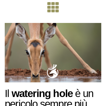
Il
watering hole
è un
pericolo sempre più